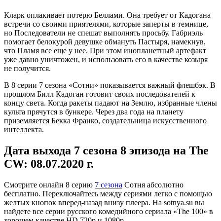
Кларк оплакивает потерю Беллами. Она требует от Кадогана
встречи со своими приятелями, которые заперты в темнице,
но Последователи не спешат выполнять просьбу. Габриэль
помогает белокурой девушке обмануть Пастыря, намекнув,
что Пламя все еще у нее. При этом инопланетный артефакт
уже давно уничтожен, и использовать его в качестве козыря
не получится.
В 8 серии 7 сезона «Сотни» показывается важный флешбэк. В
прошлом Билл Кадоган готовит своих последователей к
концу света. Когда ракеты падают на Землю, избранные члены
культа прячутся в бункере. Через два года на планету
приземляется Бекка Франко, создательница искусственного
интеллекта.
Дата выхода 7 сезона 8 эпизода на The
CW: 08.07.2020 г.
Смотрите онлайн
8 серию
7 сезона
Сотня абсолютно
бесплатно. Переключайтесь между сериями легко с помощью
желтых кнопок вперед-назад внизу плеера. На
sotnya.su
вы
найдете все серии русского комедийного сериала «The 100» в
хорошем качестве HD 720p и 1080p.