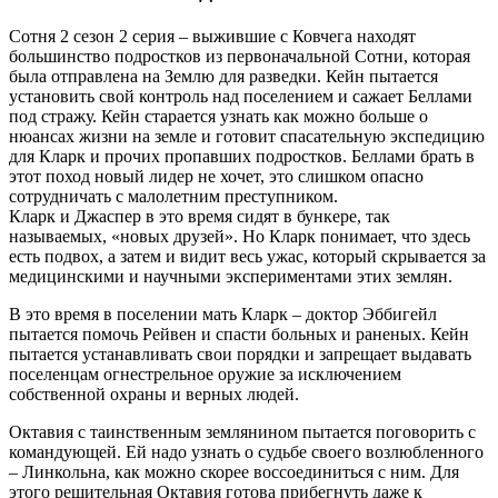
Сотня 2 сезон 2 серия – выжившие с Ковчега находят
большинство подростков из первоначальной Сотни, которая
была отправлена на Землю для разведки. Кейн пытается
установить свой контроль над поселением и сажает Беллами
под стражу. Кейн старается узнать как можно больше о
нюансах жизни на земле и готовит спасательную экспедицию
для Кларк и прочих пропавших подростков. Беллами брать в
этот поход новый лидер не хочет, это слишком опасно
сотрудничать с малолетним преступником.
Кларк и Джаспер в это время сидят в бункере, так
называемых, «новых друзей». Но Кларк понимает, что здесь
есть подвох, а затем и видит весь ужас, который скрывается за
медицинскими и научными экспериментами этих землян.
В это время в поселении мать Кларк – доктор Эббигейл
пытается помочь Рейвен и спасти больных и раненых. Кейн
пытается устанавливать свои порядки и запрещает выдавать
поселенцам огнестрельное оружие за исключением
собственной охраны и верных людей.
Октавия с таинственным землянином пытается поговорить с
командующей. Ей надо узнать о судьбе своего возлюбленного
– Линкольна, как можно скорее воссоединиться с ним. Для
этого решительная Октавия готова прибегнуть даже к